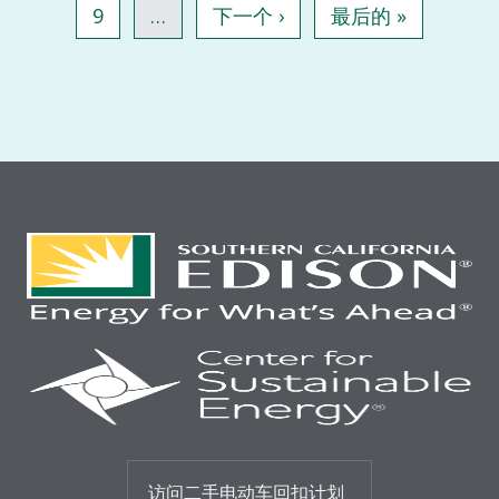
页面
下一页
末页
9
…
下一个 ›
最后的 »
访问二手电动车回扣计划