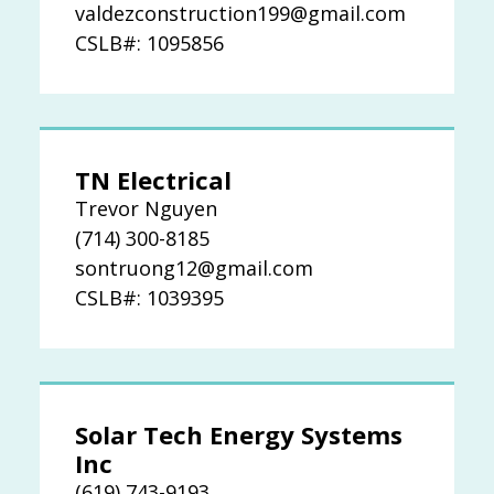
valdezconstruction199@gmail.com
CSLB#: 1095856
TN Electrical
Trevor Nguyen
(714) 300-8185
sontruong12@gmail.com
CSLB#: 1039395
Solar Tech Energy Systems
Inc
(619) 743-9193