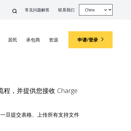
Top Menu
Select your languag
搜索
常见问题解答
联系我们
搜索
居民
承包商
资源
申请/登录
Top M
ur language
，并提供您接收 Charge
。一旦提交表格、上传所有支持文件